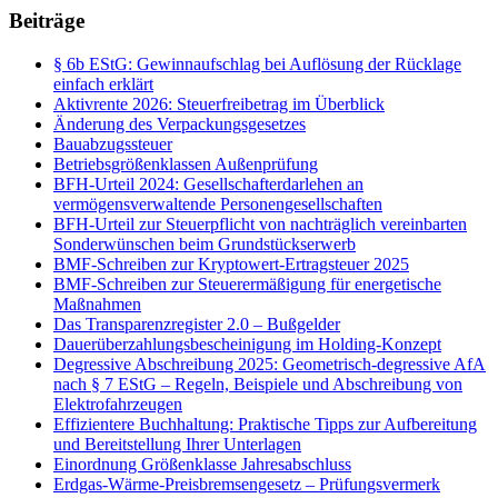
Beiträge
§ 6b EStG: Gewinnaufschlag bei Auflösung der Rücklage
einfach erklärt
Aktivrente 2026: Steuerfreibetrag im Überblick
Änderung des Verpackungsgesetzes
Bauabzugssteuer
Betriebsgrößenklassen Außenprüfung
BFH-Urteil 2024: Gesellschafterdarlehen an
vermögensverwaltende Personengesellschaften
BFH-Urteil zur Steuerpflicht von nachträglich vereinbarten
Sonderwünschen beim Grundstückserwerb
BMF-Schreiben zur Kryptowert-Ertragsteuer 2025
BMF-Schreiben zur Steuerermäßigung für energetische
Maßnahmen
Das Transparenzregister 2.0 – Bußgelder
Dauerüberzahlungsbescheinigung im Holding-Konzept
Degressive Abschreibung 2025: Geometrisch-degressive AfA
nach § 7 EStG – Regeln, Beispiele und Abschreibung von
Elektrofahrzeugen
Effizientere Buchhaltung: Praktische Tipps zur Aufbereitung
und Bereitstellung Ihrer Unterlagen
Einordnung Größenklasse Jahresabschluss
Erdgas-Wärme-Preisbremsengesetz – Prüfungsvermerk