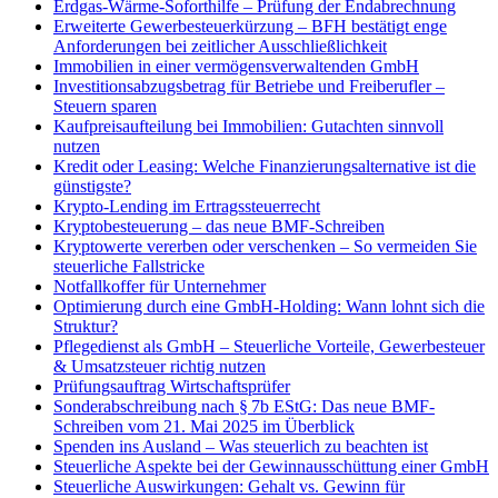
Erdgas-Wärme-Soforthilfe – Prüfung der Endabrechnung
Erweiterte Gewerbesteuerkürzung – BFH bestätigt enge
Anforderungen bei zeitlicher Ausschließlichkeit
Immobilien in einer vermögensverwaltenden GmbH
Investitionsabzugsbetrag für Betriebe und Freiberufler –
Steuern sparen
Kaufpreisaufteilung bei Immobilien: Gutachten sinnvoll
nutzen
Kredit oder Leasing: Welche Finanzierungsalternative ist die
günstigste?
Krypto-Lending im Ertragssteuerrecht
Kryptobesteuerung – das neue BMF-Schreiben
Kryptowerte vererben oder verschenken – So vermeiden Sie
steuerliche Fallstricke
Notfallkoffer für Unternehmer
Optimierung durch eine GmbH-Holding: Wann lohnt sich die
Struktur?
Pflegedienst als GmbH – Steuerliche Vorteile, Gewerbesteuer
& Umsatzsteuer richtig nutzen
Prüfungsauftrag Wirtschaftsprüfer
Sonderabschreibung nach § 7b EStG: Das neue BMF-
Schreiben vom 21. Mai 2025 im Überblick
Spenden ins Ausland – Was steuerlich zu beachten ist
Steuerliche Aspekte bei der Gewinnausschüttung einer GmbH
Steuerliche Auswirkungen: Gehalt vs. Gewinn für